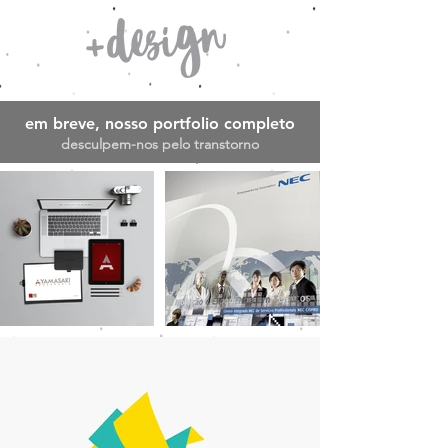
em breve, nosso portfolio completo
desculpem-nos pelo transtorno