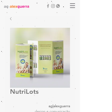
NutriLots
ag|alexguerra
design e comunicação